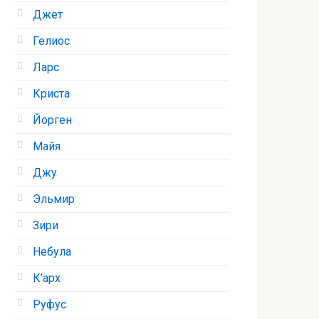
Джет
Гелиос
Ларс
Криста
Йорген
Майя
Джу
Эльмир
Зири
Небула
К’арх
Руфус