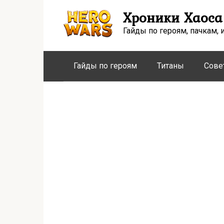
Перейти
Хроники Хаоса
к
контенту
Гайды по героям, пачкам, 
Гайды по героям
Титаны
Сове