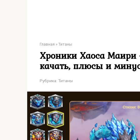
Главная
»
Титаны
Хроники Хаоса Маири —
качать, плюсы и мину
Рубрика:
Титаны