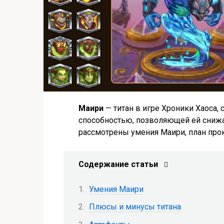
Маири
— титан в игре Хроники Хаоса, 
способностью, позволяющей ей снижат
рассмотрены умения Маири, план прок
Содержание статьи
Умения Маири
Плюсы и минусы титана