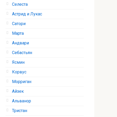
Селеста
Астрид и Лукас
Сатори
Марта
Андвари
Себастьян
Ясмин
Корвус
Морриган
Айзек
Альванор
Тристан