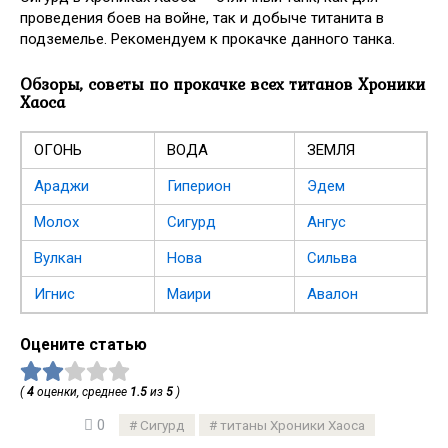
проведения боев на войне, так и добыче титанита в
подземелье. Рекомендуем к прокачке данного танка.
Обзоры, советы по прокачке всех титанов Хроники
Хаоса
ОГОНЬ
ВОДА
ЗЕМЛЯ
Араджи
Гиперион
Эдем
Молох
Сигурд
Ангус
Вулкан
Нова
Сильва
Игнис
Маири
Авалон
Оцените статью
(
4
оценки, среднее
1.5
из
5
)
0
Сигурд
титаны Хроники Хаоса