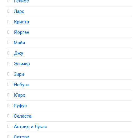
Гелиос
Ларс
Криста
Йорген
Майя
Джу
Эльмир
Зири
Небула
К’арх
Руфус
Селеста
Астрид и Лукас
Сатори