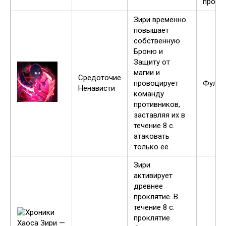
прока
Зири временно
повышает
собственную
Броню и
Защиту от
магии и
Средоточие
провоцирует
Фулл
Ненависти
команду
противников,
заставляя их в
течение 8 с.
атаковать
только её.
Зири
активирует
древнее
проклятие. В
течение 8 с.
проклятие