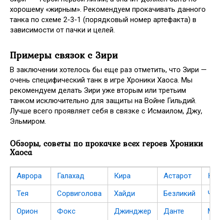
хорошему «жирным». Рекомендуем прокачивать данного
танка по схеме 2-3-1 (порядковый номер артефакта) в
зависимости от пачки и целей.
Примеры связок с Зири
В заключении хотелось бы еще раз отметить, что Зири —
очень специфический танк в игре Хроники Хаоса. Мы
рекомендуем делать Зири уже вторым или третьим
танком исключительно для защиты на Войне Гильдий.
Лучше всего проявляет себя в связке с Исмаилом, Джу,
Эльмиром.
Обзоры, советы по прокачке всех героев Хроники
Хаоса
Аврора
Галахад
Кира
Астарот
Ка
Тея
Сорвиголова
Хайди
Безликий
Ча
Орион
Фокс
Джинджер
Данте
Мо