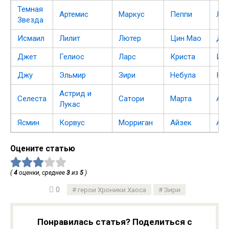
Темная
Артемис
Маркус
Пеппи
Ли
Звезда
Исмаил
Лилит
Лютер
Цин Мао
До
Джет
Гелиос
Ларс
Криста
Йор
Джу
Эльмир
Зири
Небула
К’а
Астрид и
Селеста
Сатори
Марта
Ан
Лукас
Ясмин
Корвус
Морриган
Айзек
Ал
Оцените статью
(
4
оценки, среднее
3
из
5
)
0
герои Хроники Хаоса
Зири
Понравилась статья? Поделиться с