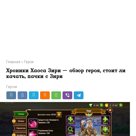
Главная
»
Герои
Хроники Хаоса Зири — обзор героя, стоит ли
качать, пачки с Зири
Герои