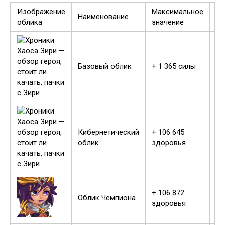
Изображение
Максимальное
Ре
Наименование
облика
значение
по
Об
Базовый облик
+ 1 365 силы
пр
Кибернетический
+ 106 645
Об
облик
здоровья
пр
+ 106 872
Об
Облик Чемпиона
здоровья
пр