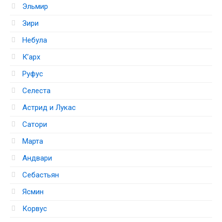
Эльмир
Зири
Небула
К’арх
Руфус
Селеста
Астрид и Лукас
Сатори
Марта
Андвари
Себастьян
Ясмин
Корвус