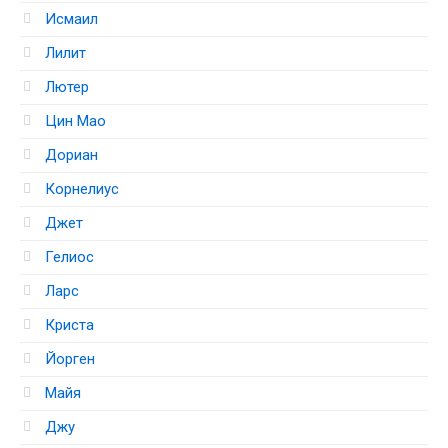
Исмаил
Лилит
Лютер
Цин Мао
Дориан
Корнелиус
Джет
Гелиос
Ларс
Криста
Йорген
Майя
Джу