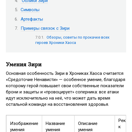
Облики Зири
Символы
Артефакты
Примеры связок с Зири
Обзоры, советы по прокачке всех
героев Хроники Хаоса
Умения Зири
Основная особенность Зири в Хрониках Хаоса считается
«Средоточие Ненависти» — особенное умение, благодаря
которому герой повышает свои собственные показатели
брони и защиты и «провоцирует» соперника: все атаки
идут исключительно на неё, что может дать время
остальной команде на восстановления здоровья.
Реком
Изображение
Название
Описание
к
умения
умения
умения