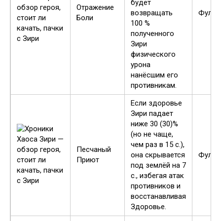
будет
Отражение
возвращать
Фулл
Боли
100 %
полученного
Зири
физического
урона
нанёсшим его
противникам.
Если здоровье
Зири падает
ниже 30 (30)%
(но не чаще,
чем раз в 15 с.),
Песчаный
она скрывается
Фулл
Приют
под землёй на 7
с., избегая атак
противников и
восстанавливая
Здоровье.