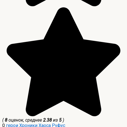
(
8
оценок, среднее
2.38
из
5
)
0
герои Хроники Хаоса
Руфус