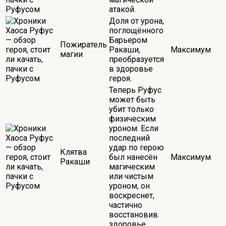
атакой.
Доля от урона,
поглощённого
Барьером
Пожиратель
Ракаши,
Максимум
магии
преобразуется
в здоровье
героя.
Теперь Руфус
может быть
убит только
физическим
уроном. Если
последний
удар по герою
Клятва
был нанесён
Максимум
Ракаши
магическим
или чистым
уроном, он
воскреснет,
частично
восстановив
здоровье.