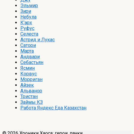
Эльмир
Зири
Небула
К’арх
Руфус
Селеста
Астрид и Лукас
Сатори
Марта
Андвари
Себастьян
Ясмин
Корвус
Морриган
Айзек
Альванор
Тристан
Займы КЗ
Работа Яндекс Еда Казахстан
© 2026 Хроники Хаоса: герои, пачки