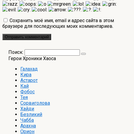
Сохранить моё имя, email и адрес сайта в этом
браузере для последующих моих комментариев.
Поиск:
Герои Хроники Хаоса
Галахад
Кира
Астарот
Кай
Фобос
Тея
Сорвиголова
Хайди
Безликий
Чабба
Арахна
Орион