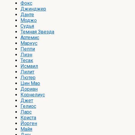
Фокс
Джинджер
Данте
Моджо
Судья
Темная Звезда
Артемис
Маркус
Пеппи
Лиэн
Тесак
Исмаил
Лилит
Лютер
Цин Мао
Дориан
Корнелиус
Джет
Гелиос
Ларс
Криста
Йорген
Майя
Джу