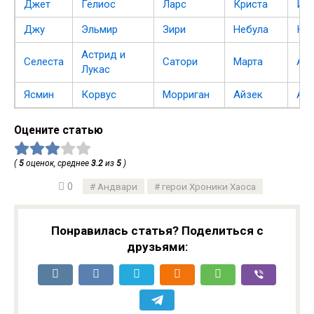
Джет
Гелиос
Ларс
Криста
Йор
Джу
Эльмир
Зири
Небула
К’а
Астрид и
Селеста
Сатори
Марта
Ан
Лукас
Ясмин
Корвус
Морриган
Айзек
Ал
Оцените статью
(
5
оценок, среднее
3.2
из
5
)
0
Андвари
герои Хроники Хаоса
Понравилась статья? Поделиться с
друзьями: