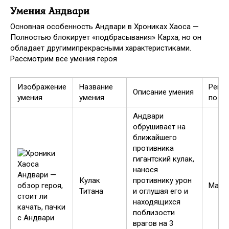
Умения Андвари
Основная особенность Андвари в Хрониках Хаоса —
Полностью блокирует «подбрасывания» Карха, но он
обладает другимипрекрасными характеристиками.
Рассмотрим все умения героя
Изображение
Название
Реко
Описание умения
умения
умения
по пр
Андвари
обрушивает на
ближайшего
противника
гигантский кулак,
нанося
Кулак
противнику урон
Макс
Титана
и оглушая его и
находящихся
поблизости
врагов на 3