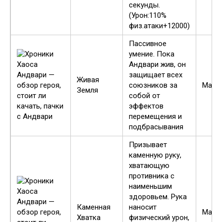
секунды.
(Урон:110%
физ.атаки+12000)
Пассивное
умение. Пока
Андвари жив, он
защищает всех
Живая
союзников за
Макс
Земля
собой от
эффектов
перемещения и
подбрасывания
Призывает
каменную руку,
хватающую
противника с
наименьшим
здоровьем. Рука
Каменная
наносит
Макс
Хватка
физический урон,