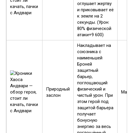
оглушает жертву
и приковывает её
к земле на 2
секунды. (Урон:
80% физической
атаки+9 600)
Накладывает на
союзника с
наименьшей
Броней
защитный
барьер,
поглощающий
Природный
физический и
Макс
заслон
чистый урон. При
этом герой под
защитой барьера
получает
бонусную
энергию за весь
поглощённый