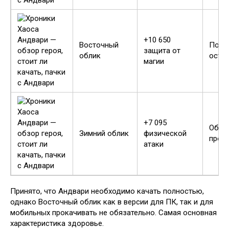
+10 650
Восточный
Посл
защита от
облик
оста
магии
+7 095
Обяз
Зимний облик
физической
прок
атаки
Принято, что Андвари необходимо качать полностью,
однако Восточный облик как в версии для ПК, так и для
мобильных прокачивать не обязательно. Самая основная
характеристика здоровье.