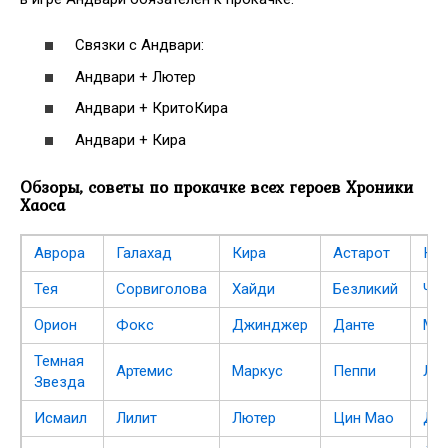
Связки с Андвари:
Андвари + Лютер
Андвари + КритоКира
Андвари + Кира
Обзоры, советы по прокачке всех героев Хроники
Хаоса
Аврора
Галахад
Кира
Астарот
Ка
Тея
Сорвиголова
Хайди
Безликий
Ча
Орион
Фокс
Джинджер
Данте
Мо
Темная
Артемис
Маркус
Пеппи
Ли
Звезда
Исмаил
Лилит
Лютер
Цин Мао
До