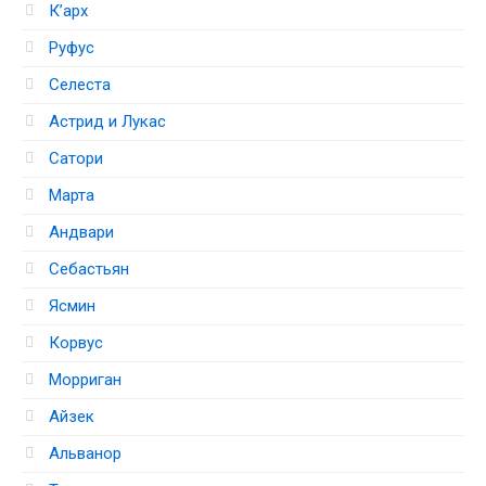
К’арх
Руфус
Селеста
Астрид и Лукас
Сатори
Марта
Андвари
Себастьян
Ясмин
Корвус
Морриган
Айзек
Альванор