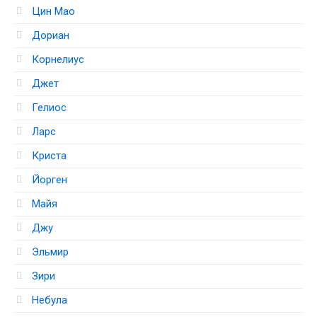
Цин Мао
Дориан
Корнелиус
Джет
Гелиос
Ларс
Криста
Йорген
Майя
Джу
Эльмир
Зири
Небула