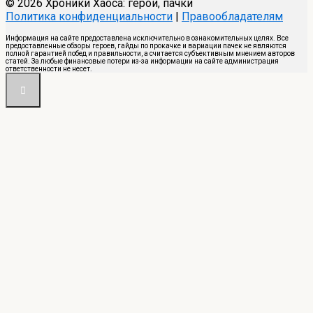
© 2026 Хроники Хаоса: герои, пачки
Политика конфиденциальности
|
Правообладателям
Информация на сайте предоставлена исключительно в ознакомительных целях. Все
предоставленные обзоры героев, гайды по прокачке и вариации пачек не являются
полной гарантией побед и правильности, а считается субъективным мнением авторов
статей. За любые финансовые потери из-за информации на сайте администрация
ответственности не несет.