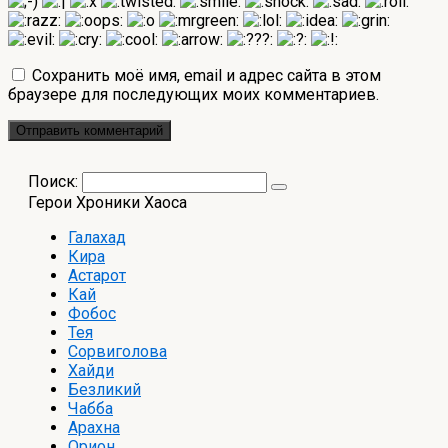
Сохранить моё имя, email и адрес сайта в этом
браузере для последующих моих комментариев.
Поиск:
Герои Хроники Хаоса
Галахад
Кира
Астарот
Кай
Фобос
Тея
Сорвиголова
Хайди
Безликий
Чабба
Арахна
Орион