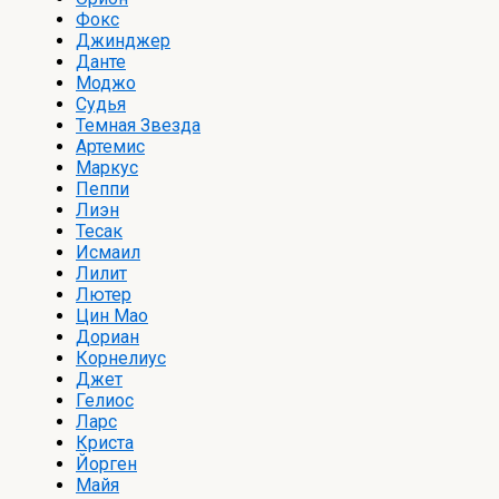
Фокс
Джинджер
Данте
Моджо
Судья
Темная Звезда
Артемис
Маркус
Пеппи
Лиэн
Тесак
Исмаил
Лилит
Лютер
Цин Мао
Дориан
Корнелиус
Джет
Гелиос
Ларс
Криста
Йорген
Майя