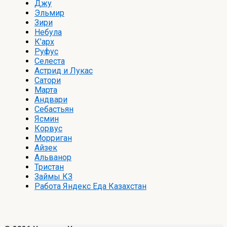
Джу
Эльмир
Зири
Небула
К’арх
Руфус
Селеста
Астрид и Лукас
Сатори
Марта
Андвари
Себастьян
Ясмин
Корвус
Морриган
Айзек
Альванор
Тристан
Займы КЗ
Работа Яндекс Еда Казахстан