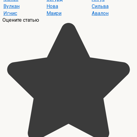
Вулкан
Нова
Сильва
Игнис
Маири
Авалон
Оцените статью