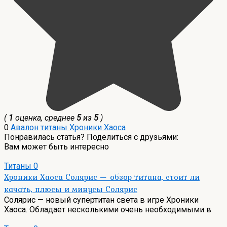
(
1
оценка, среднее
5
из
5
)
0
Авалон
титаны Хроники Хаоса
Понравилась статья? Поделиться с друзьями:
Вам может быть интересно
Титаны
0
Хроники Хаоса Солярис — обзор титана, стоит ли
качать, плюсы и минусы Солярис
Солярис — новый супертитан света в игре Хроники
Хаоса. Обладает несколькими очень необходимыми в