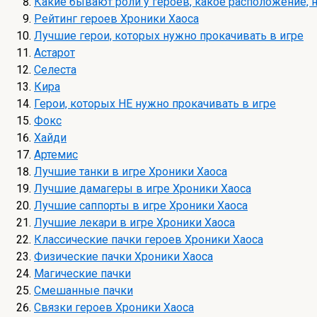
Какие бывают роли у героев, какое расположение, н
Рейтинг героев Хроники Хаоса
Лучшие герои, которых нужно прокачивать в игре
Астарот
Селеста
Кира
Герои, которых НЕ нужно прокачивать в игре
Фокс
Хайди
Артемис
Лучшие танки в игре Хроники Хаоса
Лучшие дамагеры в игре Хроники Хаоса
Лучшие саппорты в игре Хроники Хаоса
Лучшие лекари в игре Хроники Хаоса
Классические пачки героев Хроники Хаоса
Физические пачки Хроники Хаоса
Магические пачки
Смешанные пачки
Связки героев Хроники Хаоса