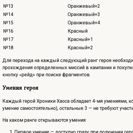
№13
Оранжевый+2
№14
Оранжевый+3
№15
Оранжевый+4
№16
Красный
№17
Красный+1
№18
Красный+2
Для перехода на каждый следующий ранг героя необходи
прохождения определенных миссий в кампании и покупке
кнопку «рейд» при поиске фрагментов.
Умения героя
Каждый герой Хроники Хаоса обладает 4-мя умениями, ко
умение самостоятельно), остальные 3 — не требуют участи
На каком ранге открываются умения:
Первое умение — доступно сразу при получении гер