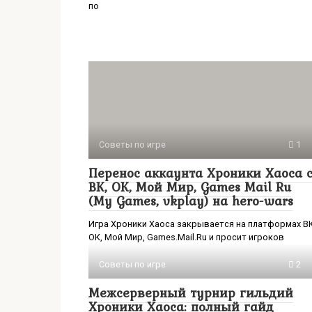
по
Советы по игре
1
Перенос аккаунта Хроники Хаоса 
ВК, ОК, Мой Мир, Games Mail Ru
(My Games, vkplay) на hero-wars
Игра Хроники Хаоса закрывается на платформах ВК
ОК, Мой Мир, Games.Mail.Ru и просит игроков
Советы по игре
2
Межсерверный турнир гильдий
Хроники Хаоса: полный гайд