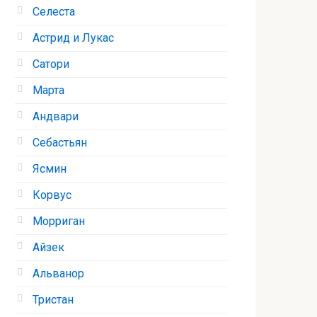
Селеста
Астрид и Лукас
Сатори
Марта
Андвари
Себастьян
Ясмин
Корвус
Морриган
Айзек
Альванор
Тристан