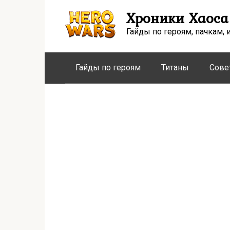
Перейти
Хроники Хаоса
к
контенту
Гайды по героям, пачкам, 
Гайды по героям
Титаны
Сове