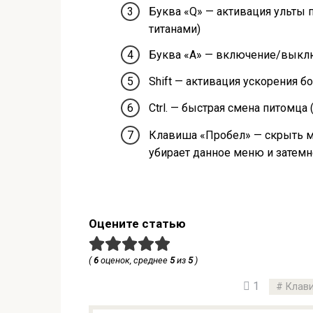
Буква «Q» — активация ульты п
титанами)
Буква «A» — включение/выкл
Shift — активация ускорения б
Ctrl. — быстрая смена питомца 
Клавиша «Пробел» — скрыть м
убирает данное меню и затемне
Оцените статью
(
6
оценок, среднее
5
из
5
)
1
Клав