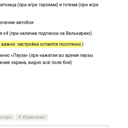
итомца (при игре героями) и тотема (при игре
ючение автобоя
оя х4 (при наличии подписки на Валькирию)
(
важно: настройка остается посотянно
)
еню «Пауза» (при нажатии во время паузы
ние экрана, видно всё поле боя)
иатура
Управление