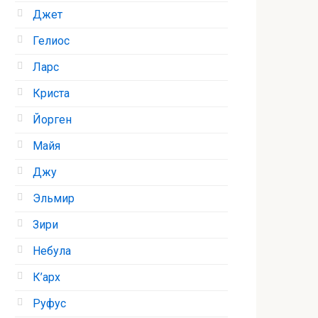
Джет
Гелиос
Ларс
Криста
Йорген
Майя
Джу
Эльмир
Зири
Небула
К’арх
Руфус