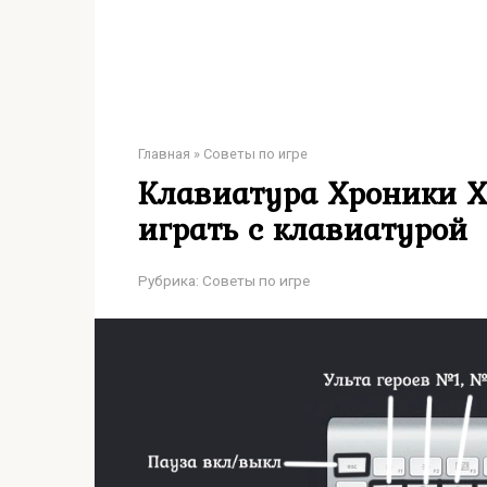
Главная
»
Советы по игре
Клавиатура Хроники Ха
играть с клавиатурой
Рубрика:
Советы по игре