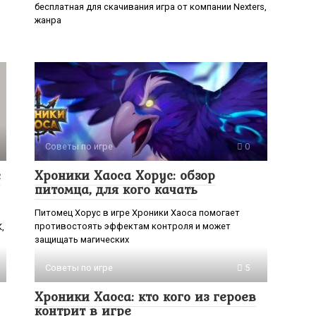
бесплатная для скачивания игра от компании Nexters,
жанра
Советы по игре
0
с
Хроники Хаоса Хорус: обзор
питомца, для кого качать
Питомец Хорус в игре Хроники Хаоса помогает
противостоять эффектам контроля и может
,
защищать магических
Советы по игре
5
Хроники Хаоса: кто кого из героев
контрит в игре