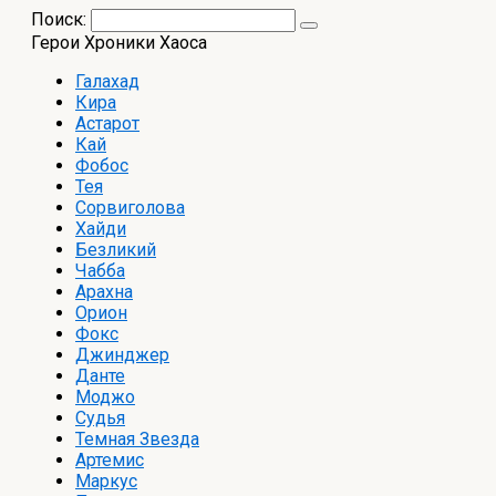
Поиск:
Герои Хроники Хаоса
Галахад
Кира
Астарот
Кай
Фобос
Тея
Сорвиголова
Хайди
Безликий
Чабба
Арахна
Орион
Фокс
Джинджер
Данте
Моджо
Судья
Темная Звезда
Артемис
Маркус