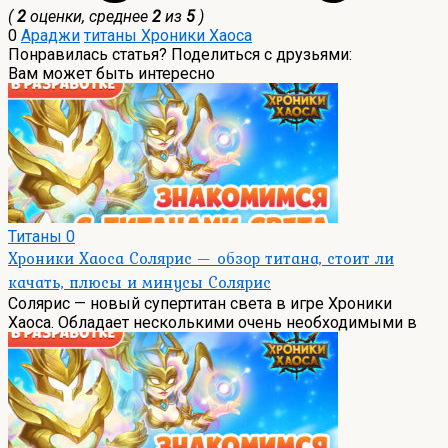
(
2
оценки, среднее
2
из
5
)
0
Араджи
титаны Хроники Хаоса
Понравилась статья? Поделиться с друзьями:
Вам может быть интересно
Титаны
0
Хроники Хаоса Солярис — обзор титана, стоит ли
качать, плюсы и минусы Солярис
Солярис — новый супертитан света в игре Хроники
Хаоса. Обладает несколькими очень необходимыми в