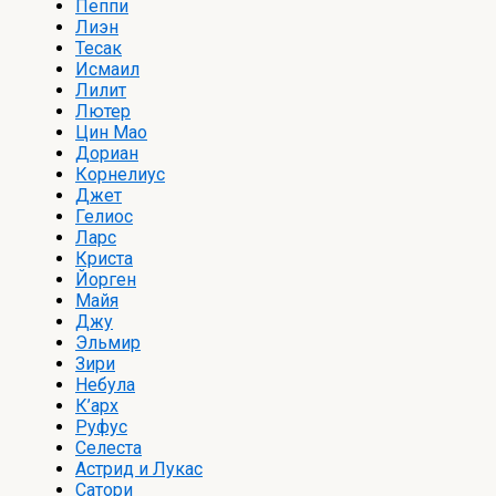
Пеппи
Лиэн
Тесак
Исмаил
Лилит
Лютер
Цин Мао
Дориан
Корнелиус
Джет
Гелиос
Ларс
Криста
Йорген
Майя
Джу
Эльмир
Зири
Небула
К’арх
Руфус
Селеста
Астрид и Лукас
Сатори