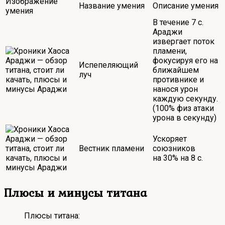
Изображение
Название умения
Описание умения
умения
В течение 7 с.
Араджи
извергает поток
пламени,
фокусируя его на
Испепеляющий
ближайшем
луч
противнике и
нанося урон
каждую секунду.
(100% физ атаки
урона в секунду)
Ускоряет
Вестник пламени
союзников
на 30% на 8 с.
Плюсы и минусы титана
Плюсы титана: