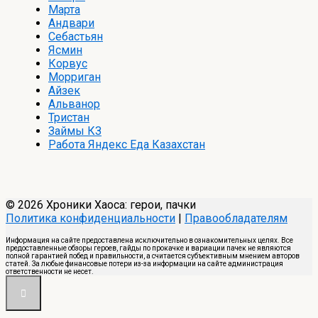
Марта
Андвари
Себастьян
Ясмин
Корвус
Морриган
Айзек
Альванор
Тристан
Займы КЗ
Работа Яндекс Еда Казахстан
© 2026 Хроники Хаоса: герои, пачки
Политика конфиденциальности
|
Правообладателям
Информация на сайте предоставлена исключительно в ознакомительных целях. Все
предоставленные обзоры героев, гайды по прокачке и вариации пачек не являются
полной гарантией побед и правильности, а считается субъективным мнением авторов
статей. За любые финансовые потери из-за информации на сайте администрация
ответственности не несет.