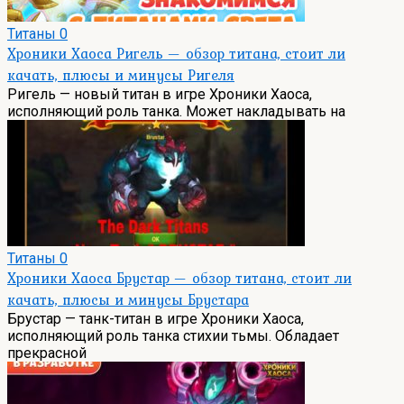
Титаны
0
Хроники Хаоса Ригель — обзор титана, стоит ли
качать, плюсы и минусы Ригеля
Ригель — новый титан в игре Хроники Хаоса,
исполняющий роль танка. Может накладывать на
Титаны
0
Хроники Хаоса Брустар — обзор титана, стоит ли
качать, плюсы и минусы Брустара
Брустар — танк-титан в игре Хроники Хаоса,
исполняющий роль танка стихии тьмы. Обладает
прекрасной