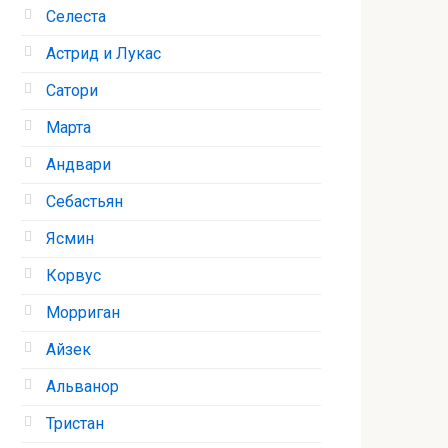
Селеста
Астрид и Лукас
Сатори
Марта
Андвари
Себастьян
Ясмин
Корвус
Морриган
Айзек
Альванор
Тристан