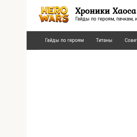
Перейти
Хроники Хаоса
к
контенту
Гайды по героям, пачкам, 
Гайды по героям
Титаны
Сове