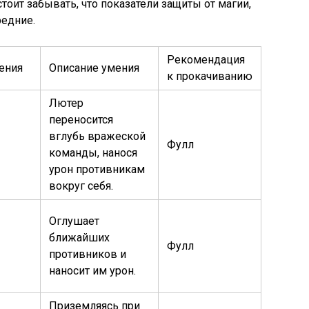
стоит забывать, что показатели защиты от магии,
редние.
Рекомендация
ения
Описание умения
к прокачиванию
Лютер
переносится
вглубь вражеской
Фулл
команды, нанося
урон противникам
вокруг себя.
Оглушает
ближайших
Фулл
противников и
наносит им урон.
Приземляясь при