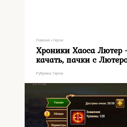
Главная
»
Герои
Хроники Хаоса Лютер —
качать, пачки с Лютер
Рубрика:
Герои