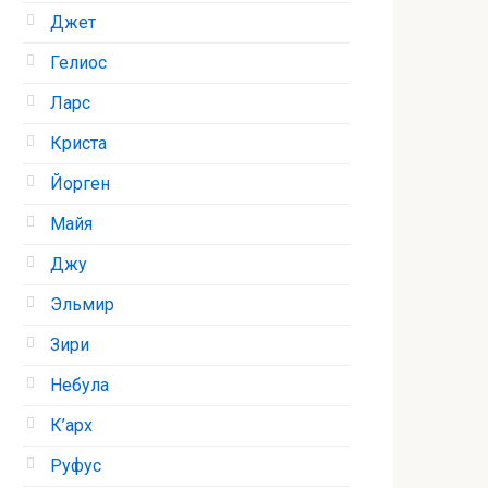
Джет
Гелиос
Ларс
Криста
Йорген
Майя
Джу
Эльмир
Зири
Небула
К’арх
Руфус