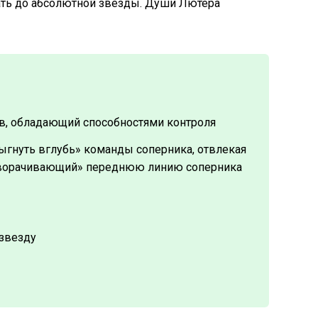
чать до абсолютной звезды. Души Лютера
ов, обладающий способностями контроля
ыгнуть вглубь» команды соперника, отвлекая
азворачивающий» переднюю линию соперника
 звезду