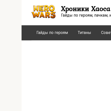
Перейти
Хроники Хаоса
к
контенту
Гайды по героям, пачкам, 
Гайды по героям
Титаны
Сове