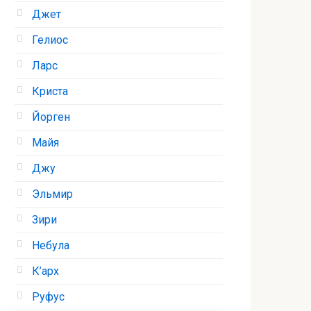
Джет
Гелиос
Ларс
Криста
Йорген
Майя
Джу
Эльмир
Зири
Небула
К’арх
Руфус