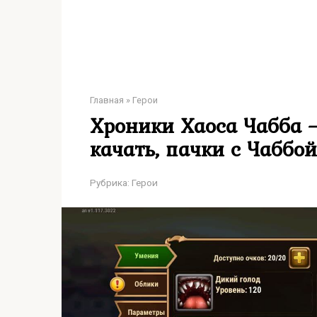
Главная
»
Герои
Хроники Хаоса Чабба —
качать, пачки с Чаббой
Рубрика:
Герои