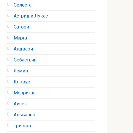
Селеста
Астрид и Лукас
Сатори
Марта
Андвари
Себастьян
Ясмин
Корвус
Морриган
Айзек
Альванор
Тристан