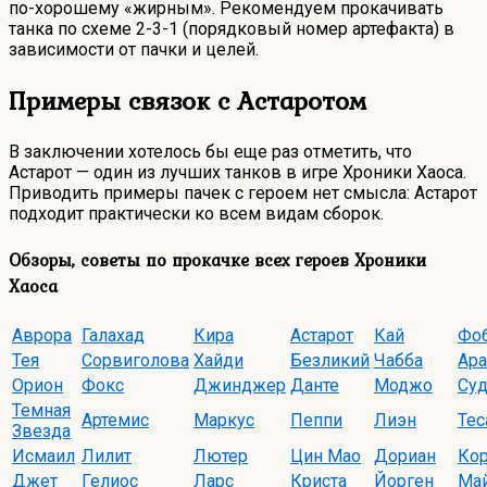
по-хорошему «жирным». Рекомендуем прокачивать
танка по схеме 2-3-1 (порядковый номер артефакта) в
зависимости от пачки и целей.
Примеры связок с Астаротом
В заключении хотелось бы еще раз отметить, что
Астарот — один из лучших танков в игре Хроники Хаоса.
Приводить примеры пачек с героем нет смысла: Астарот
подходит практически ко всем видам сборок.
Обзоры, советы по прокачке всех героев Хроники
Хаоса
Аврора
Галахад
Кира
Астарот
Кай
Фо
Тея
Сорвиголова
Хайди
Безликий
Чабба
Ара
Орион
Фокс
Джинджер
Данте
Моджо
Суд
Темная
Артемис
Маркус
Пеппи
Лиэн
Тес
Звезда
Исмаил
Лилит
Лютер
Цин Мао
Дориан
Кор
Джет
Гелиос
Ларс
Криста
Йорген
Ма