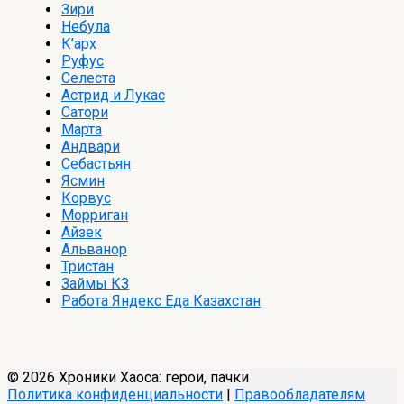
Зири
Небула
К’арх
Руфус
Селеста
Астрид и Лукас
Сатори
Марта
Андвари
Себастьян
Ясмин
Корвус
Морриган
Айзек
Альванор
Тристан
Займы КЗ
Работа Яндекс Еда Казахстан
© 2026 Хроники Хаоса: герои, пачки
Политика конфиденциальности
|
Правообладателям