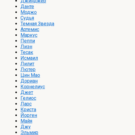
Джинджер
Данте
Моджо
Судья
Темная Звезда
Артемис
Маркус
Пеппи
Лиэн
Тесак
Исмаил
Лилит
Лютер
Цин Мао
Дориан
Корнелиус
Джет
Гелиос
Ларс
Криста
Йорген
Майя
Джу
Эльмир