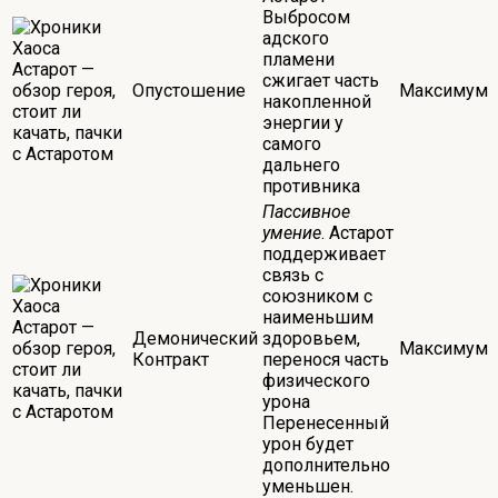
Выбросом
адского
пламени
сжигает часть
Опустошение
Максимум
накопленной
энергии у
самого
дальнего
противника
Пассивное
умение
. Астарот
поддерживает
связь с
союзником с
наименьшим
Демонический
здоровьем,
Максимум
Контракт
перенося часть
физического
урона
Перенесенный
урон будет
дополнительно
уменьшен.