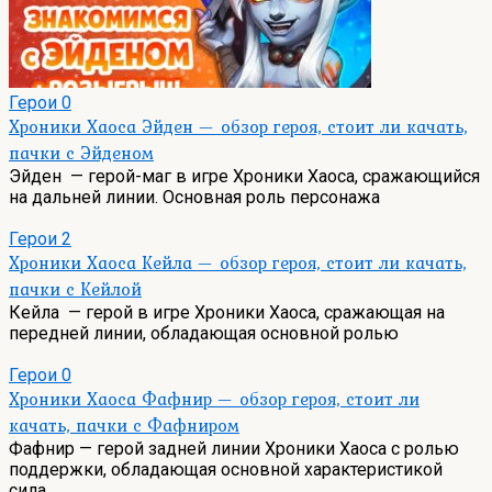
Герои
0
Хроники Хаоса Эйден — обзор героя, стоит ли качать,
пачки с Эйденом
Эйден — герой-маг в игре Хроники Хаоса, сражающийся
на дальней линии. Основная роль персонажа
Герои
2
Хроники Хаоса Кейла — обзор героя, стоит ли качать,
пачки с Кейлой
Кейла — герой в игре Хроники Хаоса, сражающая на
передней линии, обладающая основной ролью
Герои
0
Хроники Хаоса Фафнир — обзор героя, стоит ли
качать, пачки с Фафниром
Фафнир — герой задней линии Хроники Хаоса с ролью
поддержки, обладающая основной характеристикой
сила.