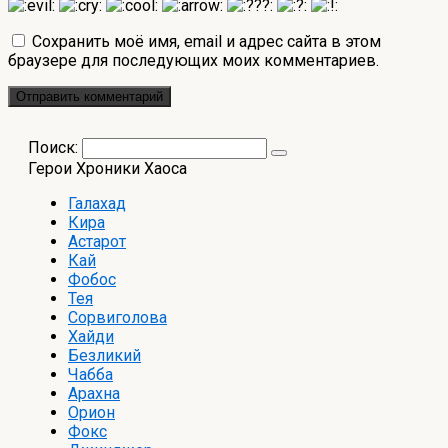
Сохранить моё имя, email и адрес сайта в этом
браузере для последующих моих комментариев.
Поиск:
Герои Хроники Хаоса
Галахад
Кира
Астарот
Кай
Фобос
Тея
Сорвиголова
Хайди
Безликий
Чабба
Арахна
Орион
Фокс