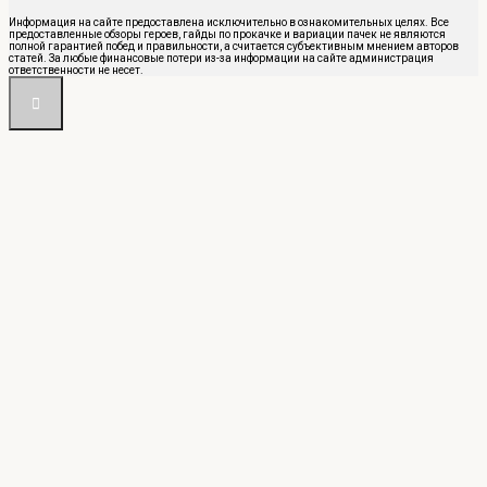
Информация на сайте предоставлена исключительно в ознакомительных целях. Все
предоставленные обзоры героев, гайды по прокачке и вариации пачек не являются
полной гарантией побед и правильности, а считается субъективным мнением авторов
статей. За любые финансовые потери из-за информации на сайте администрация
ответственности не несет.